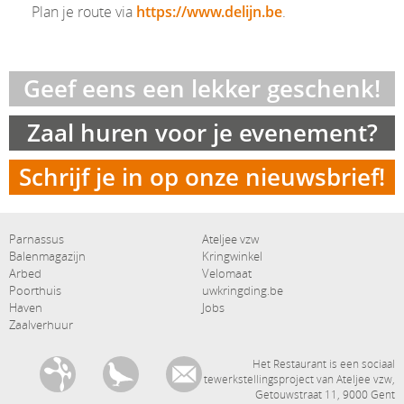
Plan je route via
https://www.delijn.be
.
Geef eens een lekker geschenk!
Zaal huren voor je evenement?
Schrijf je in op onze nieuwsbrief!
Hoofdnavigatie
secundaire navigatie
Parnassus
Ateljee vzw
Balenmagazijn
Kringwinkel
Arbed
Velomaat
Poorthuis
uwkringding.be
Haven
Jobs
Zaalverhuur
communicatiekanalen
Het Restaurant is een sociaal
tewerkstellingsproject van Ateljee vzw,
Getouwstraat 11, 9000 Gent