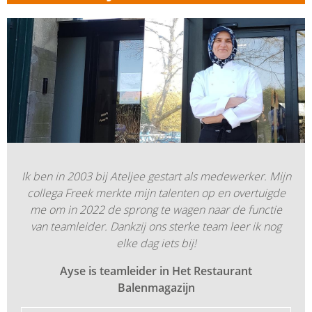
Ik ben in 2003 bij Ateljee gestart als medewerker. Mijn
collega Freek merkte mijn talenten op en overtuigde
me om in 2022 de sprong te wagen naar de functie
van teamleider. Dankzij ons sterke team leer ik nog
elke dag iets bij!
Ayse is teamleider in Het Restaurant
Balenmagazijn