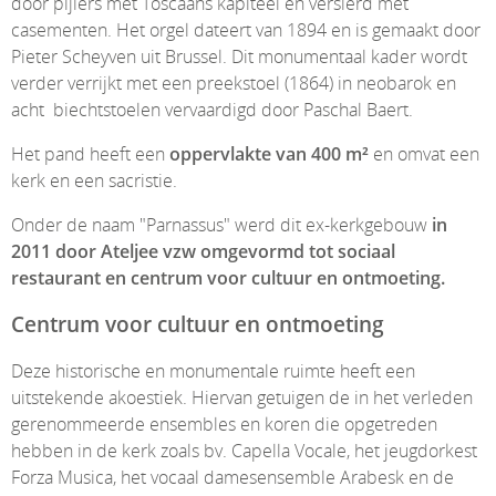
door pijlers met Toscaans kapiteel en versierd met
casementen. Het orgel dateert van 1894 en is gemaakt door
Pieter Scheyven uit Brussel. Dit monumentaal kader wordt
verder verrijkt met een preekstoel (1864) in neobarok en
acht biechtstoelen vervaardigd door Paschal Baert.
Het pand heeft een
oppervlakte van 400 m²
en omvat een
kerk en een sacristie.
Onder de naam "Parnassus" werd dit ex-kerkgebouw
in
2011 door Ateljee vzw omgevormd tot sociaal
restaurant en centrum voor cultuur en ontmoeting.
Centrum voor cultuur en ontmoeting
Deze historische en monumentale ruimte heeft een
uitstekende akoestiek. Hiervan getuigen de in het verleden
gerenommeerde ensembles en koren die opgetreden
hebben in de kerk zoals bv. Capella Vocale, het jeugdorkest
Forza Musica, het vocaal damesensemble Arabesk en de