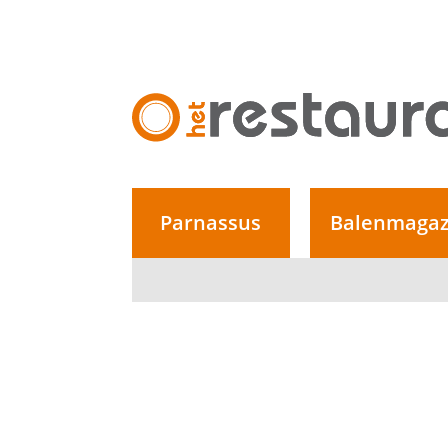
Overslaan en naar de inhoud gaan
Hoofdnavigatie
Parnassus
Balenmagaz
Hoofdnavigatie lvl2