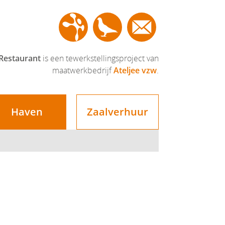
communicatie
Restaurant
is een tewerkstellingsproject van
maatwerkbedrijf
Ateljee vzw
.
Haven
Zaalverhuur