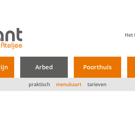
Het 
ijn
Arbed
Poorthuis
praktisch
menukaart
tarieven