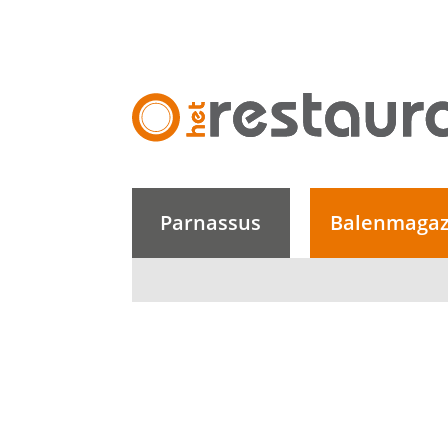
Overslaan en naar de inhoud gaan
Hoofdnavigatie
Parnassus
Balenmagaz
Hoofdnavigatie lvl2