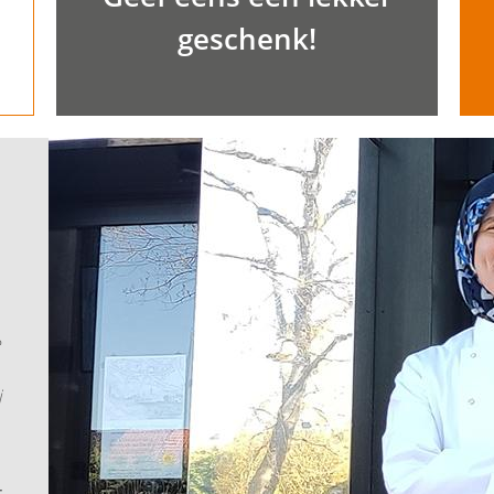
geschenk!
e
j
t