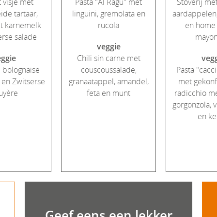
 visje met
Pasta "Al Ragu" met
Stoverij me
ide tartaar,
linguini, gremolata en
aardappelen, 
t karnemelk
rucola
en home
rse salade
mayon
veggie
ggie
Chili sin carne met
veg
i bolognaise
couscoussalade,
Pasta "cacc
 en Zwitserse
granaatappel, amandel,
met gekonfij
uyère
feta en munt
radicchio me
gorgonzola, 
en ke
Geef eens een lekker