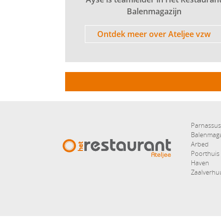
Balenmagazijn
Ontdek meer over Ateljee vzw
Hoofd
Parnassu
Balenmaga
Arbed
Poorthuis
Haven
Zaalverhu