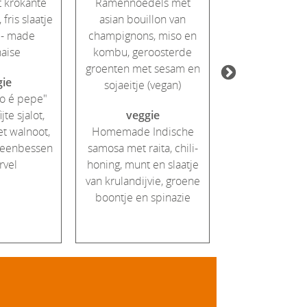
t krokante
Ramennoedels met
Gevulde tom
fris slaatje
asian bouillon van
zwarte linzen e
 - made
champignons, miso en
crème van 
aise
kombu, geroosterde
aardappel
groenten met sesam en
kruidenslaat
gie
sojaeitje (vegan)
walnoot (v
io é pepe"
te sjalot,
veggie
veggi
t walnoot,
Homemade Indische
Aardappeltort
veenbessen
samosa met raita, chili-
spinazie, ge
rvel
honing, munt en slaatje
paprikacoulis,
van krulandijvie, groene
van sinaasa
boontje en spinazie
zonnebloempi
paarse most