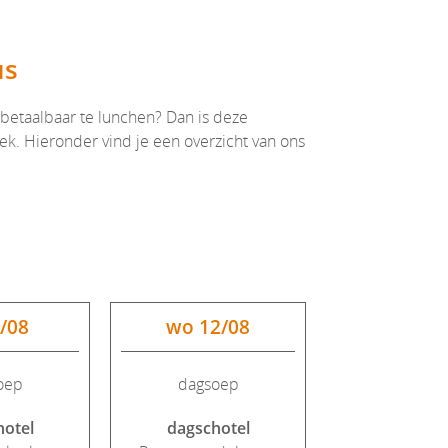
us
 betaalbaar te lunchen? Dan is deze
ek. Hieronder vind je een overzicht van ons
1/08
wo 12/08
do 13/
oep
dagsoep
dagsoe
hotel
dagschotel
dagscho