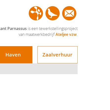
communicatie
rant Parnassus
is een tewerkstellingsproject
van maatwerkbedrijf
Ateljee vzw
.
Haven
Zaalverhuur