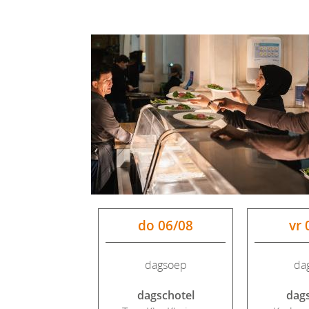
do 06/08
vr 
dagsoep
da
dagschotel
dags