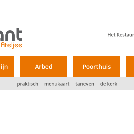
Het Restau
ijn
Arbed
Poorthuis
praktisch
menukaart
tarieven
de kerk