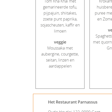
Tom Kha Khai met
Krokant
gemarineerde tofu,
huisbere
pijpajuin, shiitakes,
puree me
zoete punt paprika,
en Zome
sojascheuten, kaffir en
ve
limoen
Spaghett
veggie
met quorn
Moussaka met
Gr
aubergine, courgette,
seitan, linzen en
aardappelen
Het Restaurant Parnassus
Oude Houtlei 122, 9000 Gent