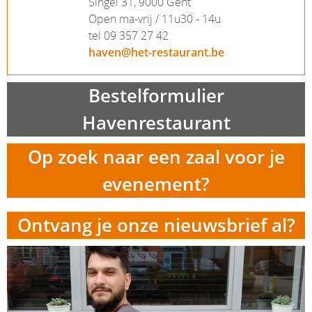
Singel 31, 9000 Gent
Open ma-vrij / 11u30 - 14u
tel 09 357 27 42
haven@het-restaurant.be
Bestelformulier
Havenrestaurant
Op zoek naar een zaal voor je
evenement?
Ontvang je onze nieuwsbrief al?