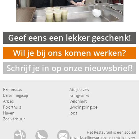
Geef eens een lekker geschenk!
Wil je bij ons komen werken?
Schrijf je in op onze nieuwsbrief!
Hoofdnavigatie
secundaire navigatie
Parnassus
Ateljee vzw
Balenmagazijn
Kringwinkel
Arbed
Velomaat
Poorthuis
uwkringding.be
Haven
Jobs
Zaalverhuur
communicatiekanalen
Het Restaurant is een sociaal
tewerkstellingsproject van Ateljee vzw,