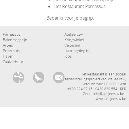
Het Restaurant Parnassus
Bedankt voor je begrip.
Hoofdnavigatie
secundaire navigatie
Parnassus
Ateljee vzw
Balenmagazijn
Kringwinkel
Arbed
Velomaat
Poorthuis
uwkringding.be
Haven
Jobs
Zaalverhuur
communicatiekanalen
Het Restaurant is een sociaal
tewerkstellingsproject van Ateljee vzw,
Getouwstraat 11, 9000 Gent
tel 09 224 07 15 - 0430.839.554 - RPR
Gent - info@ateljeevzw.be -
www.ateljeevzw.be