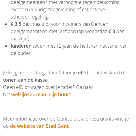
deelgemeenten* met verhoogde tegemoetkoming,
mensen in budgetbegeleiding of collectieve
schuldenregeling.
€ 3,5
per maaltijd: voor inwoners van Gent en
deelgemeenten* met leefloon (op woensdag
€ 3
per
maaltijd)
Kinderen
tot en met 12 jaar: de helft van het tarief van
de ouder.
Je krijgt een verlaagd tarief door je
eID
(identiteitskaart) te
tonen aan de kassa
.
Geen eID of vragen over je tarief? Ga naar
het
welzijnsbureau in je buurt
.
Meer informatie over de Gentse sociale restaurants vind je
op
de website van Stad Gent
.