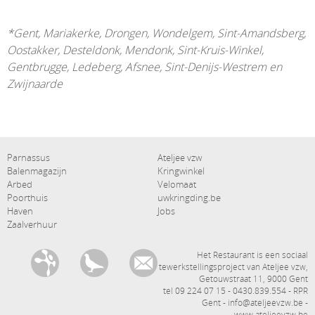
*Gent, Mariakerke, Drongen, Wondelgem, Sint-Amandsberg,
Oostakker, Desteldonk, Mendonk, Sint-Kruis-Winkel,
Gentbrugge, Ledeberg, Afsnee, Sint-Denijs-Westrem en
Zwijnaarde
Hoofdnavigatie
secundaire navigatie
Parnassus
Ateljee vzw
Balenmagazijn
Kringwinkel
Arbed
Velomaat
Poorthuis
uwkringding.be
Haven
Jobs
Zaalverhuur
communicatiekanalen
Het Restaurant is een sociaal
tewerkstellingsproject van Ateljee vzw,
Getouwstraat 11, 9000 Gent
tel 09 224 07 15 - 0430.839.554 - RPR
Gent - info@ateljeevzw.be -
www.ateljeevzw.be